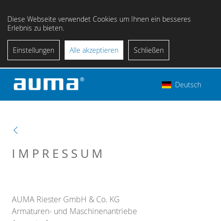
Diese Webseite verwendet Cookies um Ihnen ein besseres
Erlebnis zu bieten.
Einstellungen
Alle akzeptieren
Schließen
Deutsch
IMPRESSUM
AUMA Riester GmbH & Co. KG
Armaturen- und Maschinenantriebe